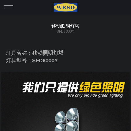
首页
移动照明灯塔
SFD6000Y
我们
产品
灯具名称：
移动照明灯塔
灯具型号：
SFD6000Y
冷藏箱系列
动态
插头
行业动态
帮助
插座
公司新闻
联系
机械联锁
公司实力
大电流