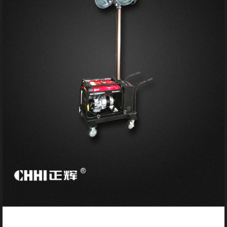
开关
插座箱
配电箱
灯具
雷达
太阳能
充电桩