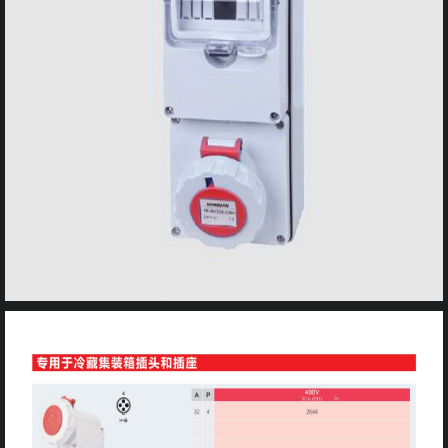
开关
插座箱
配电箱
灯具
雷达
太阳能
充电桩