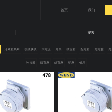
首页
我们
冷藏箱系列
机械联锁
大电流
开关
插座箱
配电箱
充电桩
灯
连接器
暗直座
斜直座
明座
低压