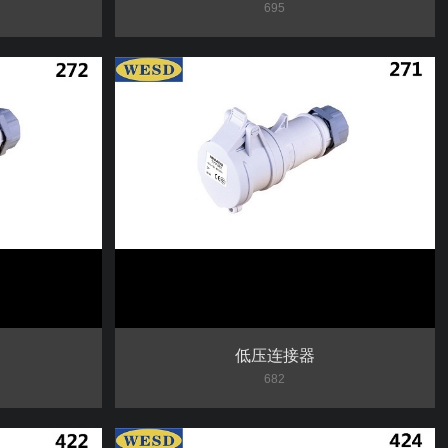
695
低压连接器
682