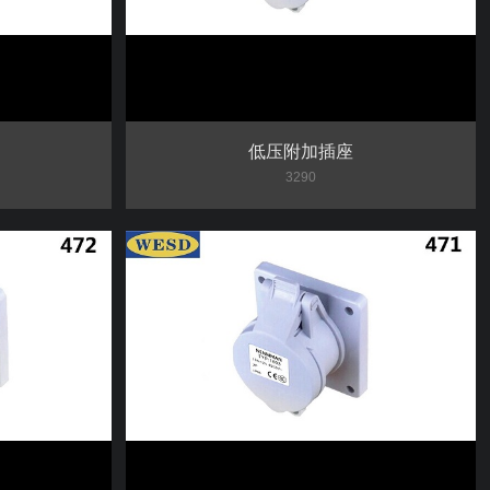
低压附加插座
3290