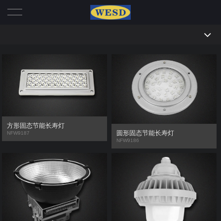
首页
全部
我们
固定专业
产品
移动专业
冷藏箱系列
动态
固定防爆
方形固态节能长寿灯
圆形固态节能长寿灯
NFW9187
移动防爆
插头
行业动态
帮助
NFW9186
插座
公司新闻
联系
机械联锁
公司实力
大电流