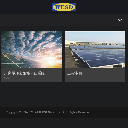
首页
全部
我们
产品
产品
工程业绩
冷藏箱系列
动态
厂房屋顶太阳能光伏系统
工程业绩
666
插头
行业动态
帮助
插座
公司新闻
联系
机械联锁
公司实力
Copyright 2003-2022 WEIERSIDA Co.,Ltd. ALL Rights Reserved.
大电流